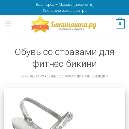
Skip
Ваш город
–
Москва
(
изменить
)
Доставим заказ
завтра
to
content
0
Обувь со стразами для
фитнес-бикини
БИКИНЯШКА.РУ
»
ОБУВЬ СО СТРАЗАМИ ДЛЯ ФИТНЕС-БИКИНИ