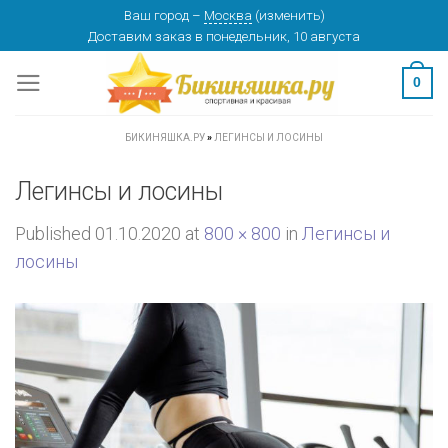
Skip
Ваш город
–
Москва
(
изменить
)
Доставим заказ
в понедельник, 10 августа
to
content
0
БИКИНЯШКА.РУ
»
ЛЕГИНСЫ И ЛОСИНЫ
Легинсы и лосины
Published
01.10.2020
at
800 × 800
in
Легинсы и
лосины