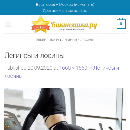
Skip
Ваш город
–
Москва
(
изменить
)
Доставим заказ
завтра
to
content
0
БИКИНЯШКА.РУ
»
ЛЕГИНСЫ И ЛОСИНЫ
Легинсы и лосины
Published
20.09.2020
at
1660 × 1660
in
Легинсы и
лосины