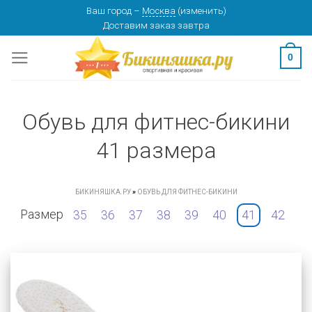
Skip
Ваш город
–
Москва
(
изменить
)
Доставим заказ
завтра
to
content
0
Обувь для фитнес-бикини
41 размера
БИКИНЯШКА.РУ
»
ОБУВЬ ДЛЯ ФИТНЕС-БИКИНИ
Размер
35
36
37
38
39
40
41
42