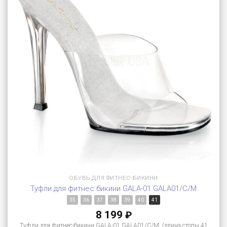
ОБУВЬ ДЛЯ ФИТНЕС-БИКИНИ
Туфли для фитнес бикини GALA-01 GALA01/C/M
35
36
37
38
39
40
41
8 199
₽
Туфли для фитнес-бикини GALA-01 GALA01/C/M (длина стопы 41