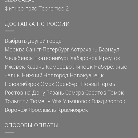
Сабо GALA01
Фитнес-пояс Tecnomed 2
ДОСТАВКА ПО РОССИИ
Выбрать другой город
Москва
Санкт-Петербург
Астрахань
Барнаул
Челябинск
Екатеринбург
Хабаровск
Иркутск
Ижевск
Казань
Кемерово
Липецк
Набережные
челны
Нижний Новгород
Новокузнецк
Новосибирск
Омск
Оренбург
Пенза
Пермь
Ростов-на-Дону
Рязань
Самара
Саратов
Томск
Тольятти
Тюмень
Уфа
Ульяновск
Владивосток
Воронеж
Ярославль
Красноярск
СПОСОБЫ ОПЛАТЫ