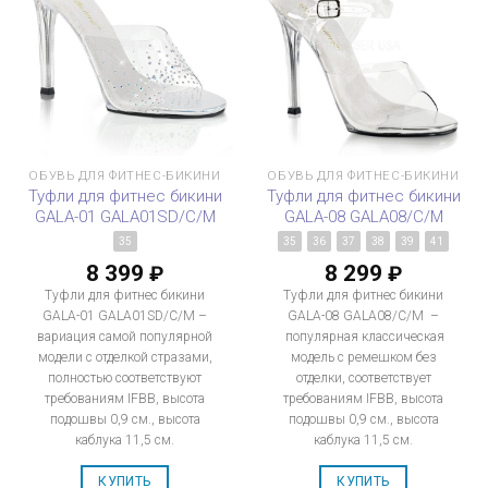
ОБУВЬ ДЛЯ ФИТНЕС-БИКИНИ
ОБУВЬ ДЛЯ ФИТНЕС-БИКИНИ
Туфли для фитнес бикини
Туфли для фитнес бикини
GALA-01 GALA01SD/C/M
GALA-08 GALA08/C/M
35
35
36
37
38
39
41
8 399
8 299
₽
₽
Туфли для фитнес бикини
Туфли для фитнес бикини
GALA-01 GALA01SD/C/M –
GALA-08 GALA08/C/M –
вариация самой популярной
популярная классическая
модели с отделкой стразами,
модель с ремешком без
полностью соответствуют
отделки, соответствует
требованиям IFBB, высота
требованиям IFBB, высота
подошвы 0,9 см., высота
подошвы 0,9 см., высота
каблука 11,5 см.
каблука 11,5 см.
КУПИТЬ
КУПИТЬ