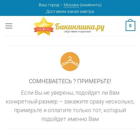
Skip
Ваш город
–
Москва
(
изменить
)
изменить
МОСКВА
Доставим заказ
завтра
to
content
0
СОМНЕВАЕТЕСЬ ? ПРИМЕРЬТЕ!
Если Вы не уверены, подойдет ли Вам
конкретный размер – закажите сразу несколько,
примерьте и оплатите только тот, который
подойдет именно Вам