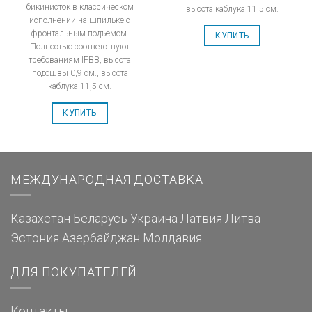
бикинисток в классическом
высота каблука 11,5 см.
исполнении на шпильке с
фронтальным подъемом.
КУПИТЬ
Полностью соответствуют
требованиям IFBB, высота
подошвы 0,9 см., высота
каблука 11,5 см.
КУПИТЬ
МЕЖДУНАРОДНАЯ ДОСТАВКА
Казахстан
Беларусь
Украина
Латвия
Литва
Эстония
Азербайджан
Молдавия
ДЛЯ ПОКУПАТЕЛЕЙ
Контакты