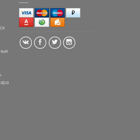
ск
ные
ь
ара