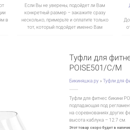
ют
Если Вы не уверены, подойдет ли Вам
ции
конкретный размер – закажите сразу
ям в
несколько, примерьте и оплатите только
До
тот, который подойдет именно Вам
о
Туфли для фитне
POISE501/C/M
Бикиняшка.ру
»
Туфли для ф
Туфли для фитнес бикини PO
подпадающая под регламент
на соревнованиях других ф
высота каблука – 12.7 см.
Этот товар скоро будет в наличи