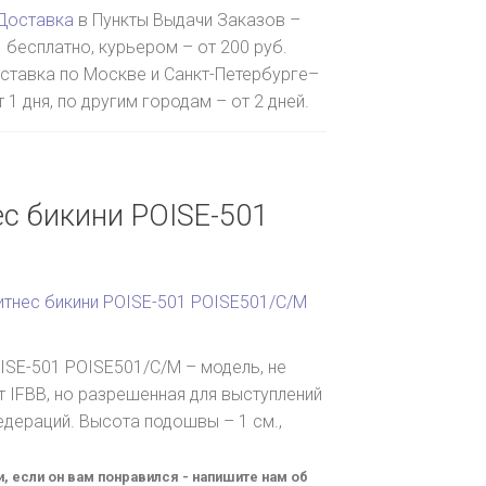
Доставка
в Пункты Выдачи Заказов –
бесплатно, курьером – от 200 руб.
ставка по Москве и Санкт-Петербурге–
т 1 дня, по другим городам – от 2 дней.
с бикини POISE-501
итнес бикини POISE-501 POISE501/C/M
ISE-501 POISE501/C/M – модель, не
 IFBB, но разрешенная для выступлений
едераций. Высота подошвы – 1 см.,
и, если он вам понравился - напишите нам об