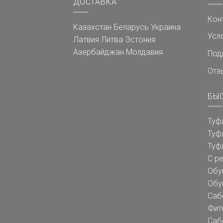
ДОСТАВКА
Кон
Казахстан
Беларусь
Украина
Усл
Латвия
Литва
Эстония
Азербайджан
Молдавия
Под
Отз
БЫ
Туф
Туф
Туф
С р
Обу
Обу
Саб
Фит
Саб