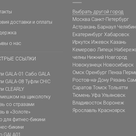
такты
Выбрать другой город
Москва
Санкт-Петербург
овия доставки и оплаты
Астрахань
Барнаул
Челябин
держка
Екатеринбург
Хабаровск
Иркутск
Ижевск
Казань
ывы о нас
Кемерово
Липецк
Набереж
челны
Нижний Новгород
СТРЫЕ ССЫЛКИ
Новокузнецк
Новосибирск
Омск
Оренбург
Пенза
Перм
ли GALA-01
Сабо GALA
Ростов-на-Дону
Рязань
Сам
ли GALA-08
Туфли CHIC
Саратов
Томск
Тольятти
ли CLEARLY
Тюмень
Уфа
Ульяновск
емешком на щиколотку
Владивосток
Воронеж
вь со стразами
Ярославль
Красноярск
вь в «Золоте»
о для фитнес-бикини
нес-бикини
о GALA01