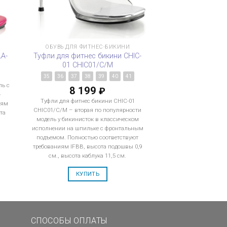
ОБУВЬ ДЛЯ ФИТНЕС-БИКИНИ
LA-
Туфли для фитнес бикини CHIC-
01 CHIC01/C/M
8
35
36
37
38
39
40
41
ь с
8 199
₽
»
Туфли для фитнес бикини CHIC-01
иям
CHIC01/C/M – вторая по популярности
та
модель у бикинисток в классическом
исполнении на шпильке с фронтальным
подъемом. Полностью соответствуют
требованиям IFBB, высота подошвы 0,9
см., высота каблука 11,5 см.
КУПИТЬ
СПОСОБЫ ОПЛАТЫ