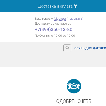
Skip
Доставка и оплата
МОСК
to
content
Ваш город
–
Москва
(
изменить
)
Доставим заказ
завтра
Оплата картой банка
+7(499)350-13-80
По будням с 10:00 до 19:00
ОБУВЬ ДЛЯ ФИТНЕ
ОДОБРЕНО IFBB