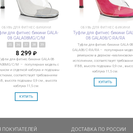
ОБУВЬ ДЛЯ ФИТНЕС-БИКИНИ
ОБУВЬ ДЛЯ ФИТНЕС-БИКИНИ
фли для фитнес бикини GALA-
Туфли для фитнес бикини GA
08 GALA08MG/C/M
08 GALA08/C-RA/RA
Туфли для фитнес бикини GALA-0
35
36
37
38
39
GALA08/C-RA/RA – популярная модел
8 299
₽
ремешком в дерзком «малиновом
Туфли для фитнес бикини GALA-08
исполнении, соответствует требован
A08MG/C/M – популярная модель с
IFBB, высота подошвы 0,9 см., высо
ешком и отделкой каблука и подошвы
каблука 11,5 см.
естками, соответствует требованиям
BB, высота подошвы 0,9 см., высота
КУПИТЬ
каблука 11,5 см.
КУПИТЬ
Я ПОКУПАТЕЛЕЙ
ДОСТАВКА ПО РОССИИ