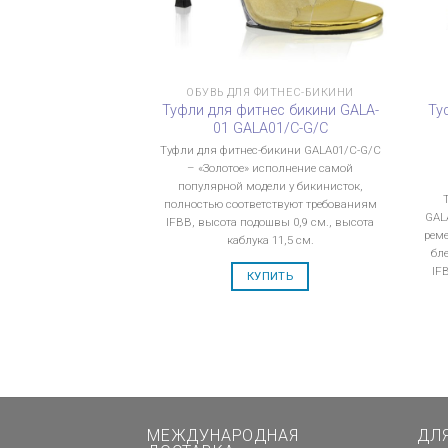
ОБУВЬ ДЛЯ ФИТНЕС-БИКИНИ
Туфли для фитнес бикини GALA-
Ту
01 GALA01/C-G/C
Туфли для фитнес-бикини GALA01/C-G/C
– «Золотое» исполнение самой
популярной модели у бикинисток,
полностью соответствуют требованиям
GAL
IFBB, высота подошвы 0,9 см., высота
рем
каблука 11,5 см.
бл
IF
КУПИТЬ
МЕЖДУНАРОДНАЯ
ДЛ