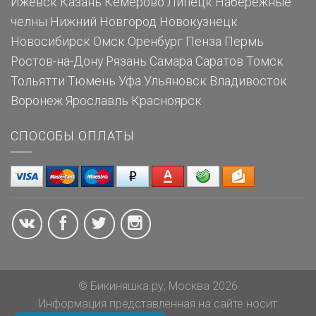
Ижевск
Казань
Кемерово
Липецк
Набережные
челны
Нижний Новгород
Новокузнецк
Новосибирск
Омск
Оренбург
Пенза
Пермь
Ростов-на-Дону
Рязань
Самара
Саратов
Томск
Тольятти
Тюмень
Уфа
Ульяновск
Владивосток
Воронеж
Ярославль
Красноярск
СПОСОБЫ ОПЛАТЫ
© Бикиняшка.ру, Москва 2026
Информация представленная на сайте носит