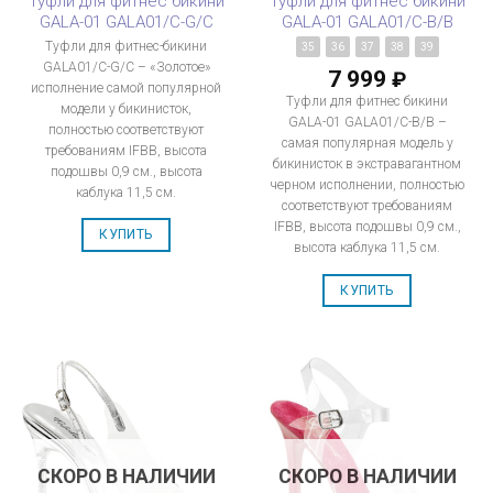
Туфли для фитнес бикини
Туфли для фитнес бикини
GALA-01 GALA01/C-G/C
GALA-01 GALA01/C-B/B
Туфли для фитнес-бикини
35
36
37
38
39
GALA01/C-G/C – «Золотое»
7 999
₽
исполнение самой популярной
Туфли для фитнес бикини
модели у бикинисток,
GALA-01 GALA01/C-B/B –
полностью соответствуют
самая популярная модель у
требованиям IFBB, высота
бикинисток в экстравагантном
подошвы 0,9 см., высота
черном исполнении, полностью
каблука 11,5 см.
соответствуют требованиям
IFBB, высота подошвы 0,9 см.,
КУПИТЬ
высота каблука 11,5 см.
КУПИТЬ
СКОРО В НАЛИЧИИ
СКОРО В НАЛИЧИИ