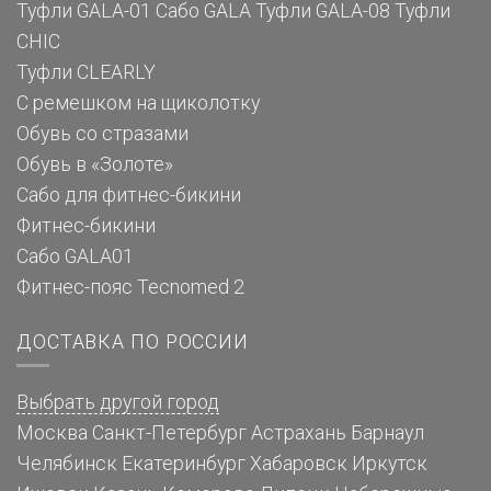
Туфли GALA-01
Сабо GALA
Туфли GALA-08
Туфли
CHIC
Туфли CLEARLY
С ремешком на щиколотку
Обувь со стразами
Обувь в «Золоте»
Сабо для фитнес-бикини
Фитнес-бикини
Сабо GALA01
Фитнес-пояс Tecnomed 2
ДОСТАВКА ПО РОССИИ
Выбрать другой город
Москва
Санкт-Петербург
Астрахань
Барнаул
Челябинск
Екатеринбург
Хабаровск
Иркутск